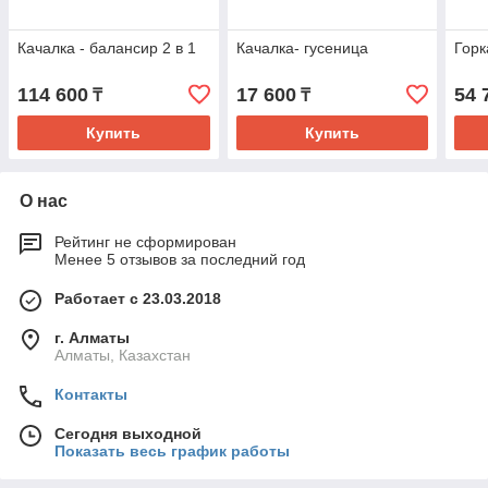
Качалка - балансир 2 в 1
Качалка- гусеница
Горк
114 600
17 600
54 
₸
₸
Купить
Купить
О нас
Рейтинг не сформирован
Менее 5 отзывов за последний год
Работает с 23.03.2018
г. Алматы
Алматы, Казахстан
Контакты
Сегодня выходной
Показать весь график работы