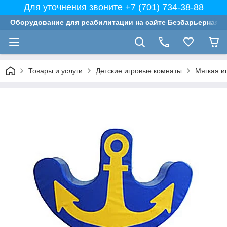
Для уточнения звоните +7 (701) 734-38-88
Оборудование для реабилитации на сайте Безбарьерная с
Товары и услуги
Детские игровые комнаты
Мягкая и