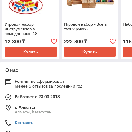
Игровой набор
Игровой набор «Все в
Наб
инструментов в
твоих руках»
чемоданчике (18
предметов)
12 300
222 800
116
₸
₸
Купить
Купить
О нас
Рейтинг не сформирован
Менее 5 отзывов за последний год
Работает с 23.03.2018
г. Алматы
Алматы, Казахстан
Контакты