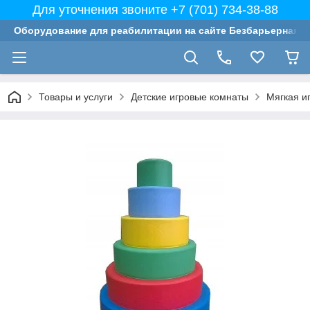
Для уточнения звоните +7 (701) 734-38-88
Оборудование для реабилитации на сайте Безбарьерная с
Товары и услуги
Детские игровые комнаты
Мягкая и