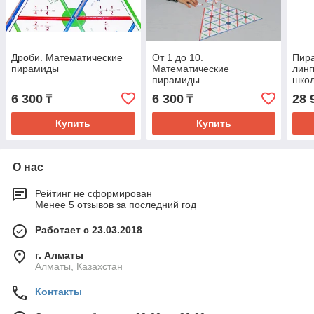
Дроби. Математические
От 1 до 10.
Пир
пирамиды
Математические
линг
пирамиды
школ
«Анг
6 300
6 300
28 
₸
₸
Купить
Купить
О нас
Рейтинг не сформирован
Менее 5 отзывов за последний год
Работает с 23.03.2018
г. Алматы
Алматы, Казахстан
Контакты