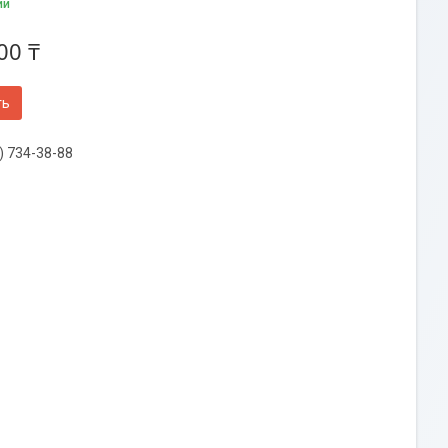
ии
00 ₸
ть
) 734-38-88