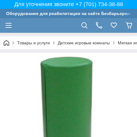
Для уточнения звоните +7 (701) 734-38-88
Оборудование для реабилитации на сайте Безбарьерная с
Товары и услуги
Детские игровые комнаты
Мягкая и