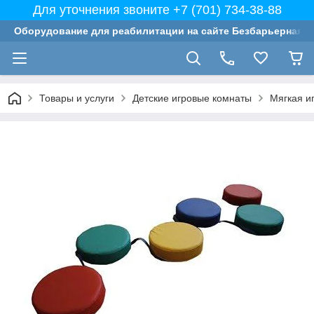
Для уточнения звоните +7 (701) 734-38-88
Оборудование для реабилитации на сайте Безбарьерная с
Товары и услуги
Детские игровые комнаты
Мягкая и