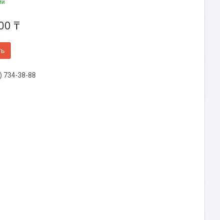
ии
00 ₸
ть
) 734-38-88