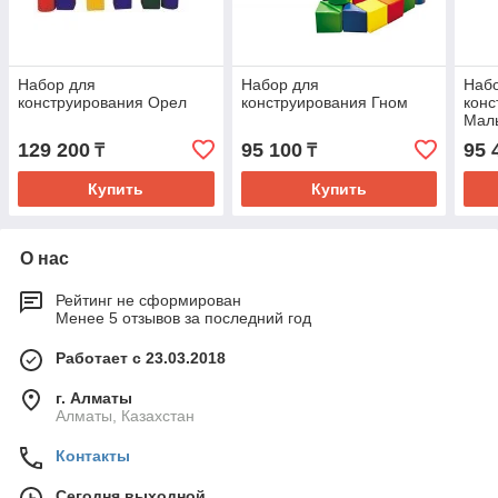
Набор для
Набор для
Наб
конструирования Орел
конструирования Гном
конс
Мал
129 200
95 100
95 
₸
₸
Купить
Купить
О нас
Рейтинг не сформирован
Менее 5 отзывов за последний год
Работает с 23.03.2018
г. Алматы
Алматы, Казахстан
Контакты
Сегодня выходной