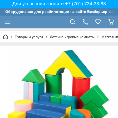
Для уточнения звоните +7 (701) 734-38-88
Оборудование для реабилитации на сайте Безбарьерная с
Товары и услуги
Детские игровые комнаты
Мягкая и