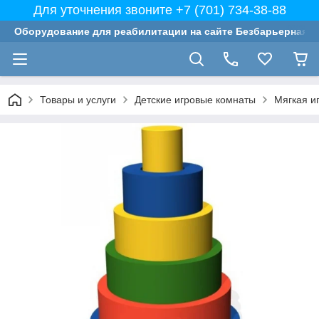
Для уточнения звоните +7 (701) 734-38-88
Оборудование для реабилитации на сайте Безбарьерная с
Товары и услуги
Детские игровые комнаты
Мягкая и