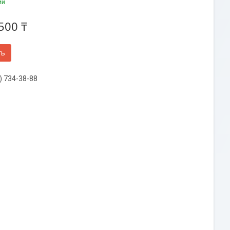
ии
500 ₸
ть
) 734-38-88