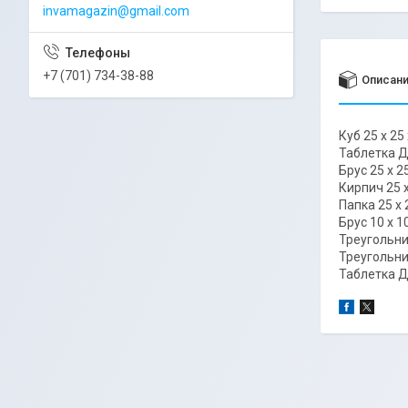
invamagazin@gmail.com
+7 (701) 734-38-88
Описан
Куб 25 х 25 
Таблетка Д
Брус 25 х 25
Кирпич 25 х
Папка 25 х 
Брус 10 х 10
Треугольник
Треугольник
Таблетка Д=