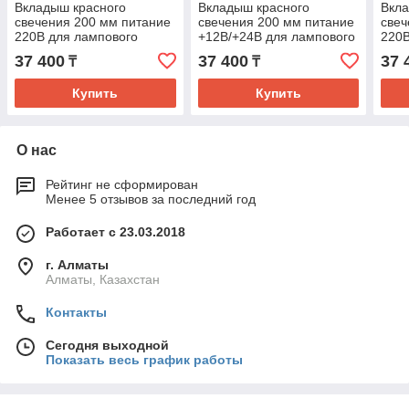
Вкладыш красного
Вкладыш красного
Вкл
свечения 200 мм питание
свечения 200 мм питание
свеч
220В для лампового
+12В/+24В для лампового
220В
дорожного светофора
дорожного светофора
доро
37 400
37 400
37 
₸
₸
Купить
Купить
О нас
Рейтинг не сформирован
Менее 5 отзывов за последний год
Работает с 23.03.2018
г. Алматы
Алматы, Казахстан
Контакты
Сегодня выходной
Показать весь график работы