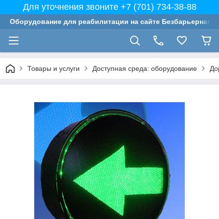
Для уточнения звоните +7 (701) 734-38-88
Оборудование для реабилитации на сайте Безбарьерная с
Товары и услуги
Доступная среда: оборудование
До