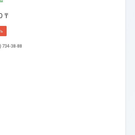
ии
0 ₸
ть
) 734-38-88