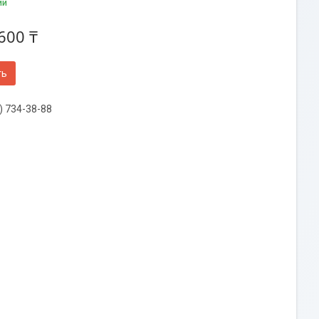
ии
600 ₸
ть
) 734-38-88