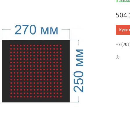
В налич
504 
Купи
+7 (701