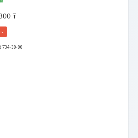
ии
300 ₸
ть
) 734-38-88