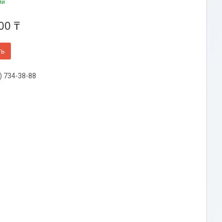
ии
00 ₸
ть
) 734-38-88