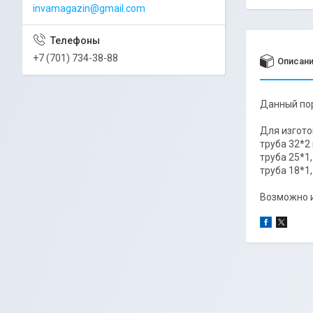
invamagazin@gmail.com
+7 (701) 734-38-88
Описан
Данный пор
Для изгото
труба 32*2
труба 25*1
труба 18*1
Возможно и