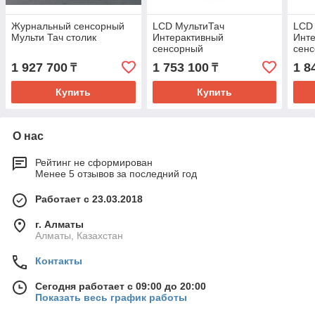
Журнальный сенсорный
LCD МультиТач
LCD
Мульти Тач столик
Интерактивный
Инт
сенсорный
сен
водонепроницаемый
вод
1 927 700
1 753 100
1 8
₸
₸
журнальный стол
журн
Купить
Купить
О нас
Рейтинг не сформирован
Менее 5 отзывов за последний год
Работает с 23.03.2018
г. Алматы
Алматы, Казахстан
Контакты
Сегодня работает с 09:00 до 20:00
Показать весь график работы