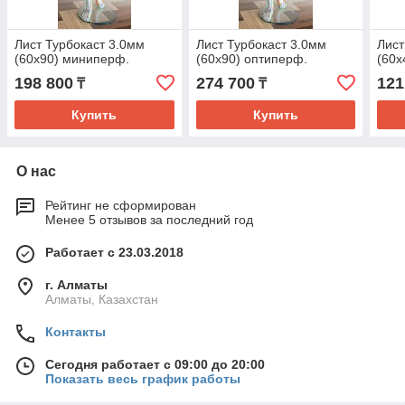
Лист Турбокаст 3.0мм
Лист Турбокаст 3.0мм
Лист
(60х90) миниперф.
(60х90) оптиперф.
(60х
198 800
274 700
121
₸
₸
Купить
Купить
О нас
Рейтинг не сформирован
Менее 5 отзывов за последний год
Работает с 23.03.2018
г. Алматы
Алматы, Казахстан
Контакты
Сегодня работает с 09:00 до 20:00
Показать весь график работы