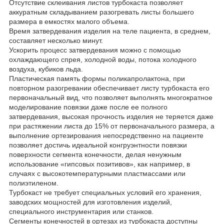
Отсутствие склеивания листов турбокаста позволяет
аккуратным складыванием разогревать листы большего
размера в емкостях малого объема.
Время затвердевания изделия на теле пациента, в среднем,
составляет несколько минут.
Ускорить процесс затвердевания можно с помощью
охлаждающего спрея, холодной воды, потока холодного
воздуха, кубиков льда.
Пластическая память формы поликапролактона, при
повторном разогревании обеспечивает листу турбокаста его
первоначальный вид, что позволяет выполнять многократное
моделирование повязки даже после ее полного
затвердевания, высокая прочность изделия не теряется даже
при растяжении листа до 15% от первоначального размера, а
выполнение ортезирования непосредственно на пациенте
позволяет достичь идеальной конгруэнтности повязки
поверхности сегмента конечности, делая ненужным
использование «гипсовых позитивов», как например, в
случаях с высокотемпературными пластмассами или
полиэтиленом.
Турбокаст не требует специальных условий его хранения,
заводских мощностей для изготовления изделий,
специального инструментария или станков.
Сегменты конечностей в ортезах из турбокаста доступны