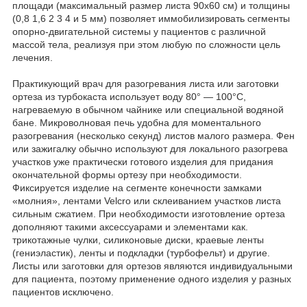
площади (максимальный размер листа 90x60 см) и толщины
(0,8 1,6 2 3 4 и 5 мм) позволяет иммобилизировать сегменты
опорно-двигательной системы у пациентов с различной
массой тела, реализуя при этом любую по сложности цель
лечения.
Практикующий врач для разогревания листа или заготовки
ортеза из турбокаста использует воду 80° — 100°С,
нагреваемую в обычном чайнике или специальной водяной
бане. Микроволновая печь удобна для моментального
разогревания (несколько секунд) листов малого размера. Фен
или зажигалку обычно используют для локального разогрева
участков уже практически готового изделия для придания
окончательной формы ортезу при необходимости.
Фиксируется изделие на сегменте конечности замками
«молния», лентами Velcro или склеиванием участков листа
сильным сжатием. При необходимости изготовление ортеза
дополняют такими аксессуарами и элементами как.
трикотажные чулки, силиконовые диски, краевые ленты
(гениэластик), ленты и подкладки (турбофельт) и другие.
Листы или заготовки для ортезов являются индивидуальными
для пациента, поэтому применение одного изделия у разных
пациентов исключено.