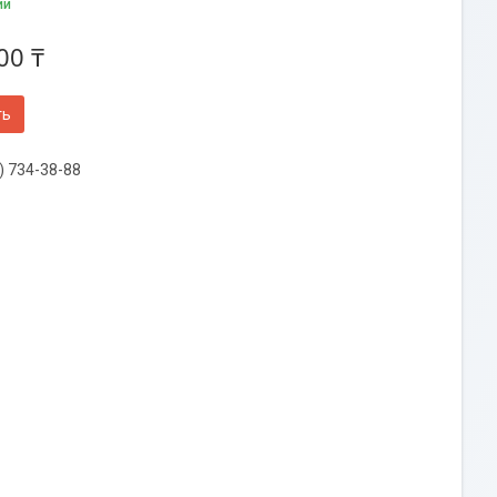
ии
00 ₸
ть
) 734-38-88