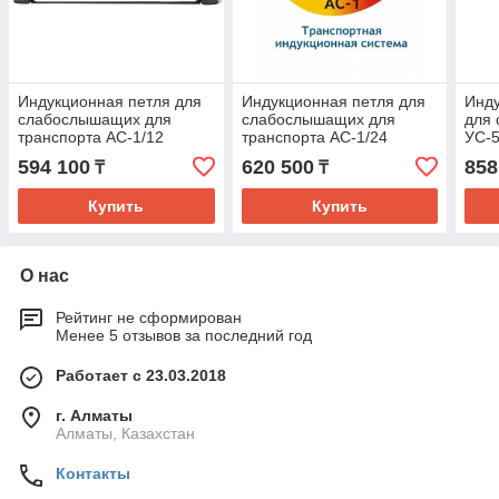
Индукционная петля для
Индукционная петля для
Инду
слабослышащих для
слабослышащих для
для
транспорта АС-1/12
транспорта АС-1/24
УС-5
594 100
620 500
858
₸
₸
Купить
Купить
О нас
Рейтинг не сформирован
Менее 5 отзывов за последний год
Работает с 23.03.2018
г. Алматы
Алматы, Казахстан
Контакты