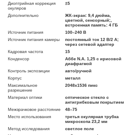
Диоптрийная коррекция
±5
окуляров
Дополнительно
ЖК-экран: 9,4 дюйма,
цветной, сенсорный;,
встроенная память: 4 ГБ
Источник питания
100–240 В
Источник питания камеры
постоянный ток 12 В/2 A;
через сетевой адаптер
Кадровая частота
15
Конденсор
Аббе N.A. 1,25 с ирисовой
диафрагмой
Контроль экспозиции
авто/ручной
Корпус
металл
Максимальное
2048x1536 пикс
разрешение
Материал оптики
оптическое стекло с
антигрибковым покрытием
Межзрачковое расстояние
48–75
Место использования
третья окулярная трубка
микроскопа 23,2 мм
Метод исследования
светлое поле