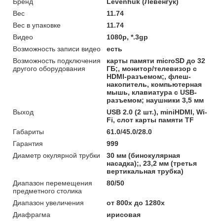
Бренд
Levenhuk (Левенгук)
Вес
11.74
Вес в упаковке
11.74
Видео
1080p, *.3gp
Возможность записи видео
есть
Возможность подключения
карты памяти microSD до 32
другого оборудования
ГБ;, монитор/телевизор с
HDMI-разъемом;, флеш-
накопитель, компьютерная
мышь, клавиатура с USB-
разъемом; наушники 3,5 мм
Выход
USB 2.0 (2 шт.), miniHDMI, Wi-
Fi, слот карты памяти TF
Габариты
61.0/45.0/28.0
Гарантия
999
Диаметр окулярной трубки
30 мм (бинокулярная
насадка);, 23,2 мм (третья
вертикальная трубка)
Диапазон перемещения
80/50
предметного столика
Диапазон увеличения
от 800х до 1280х
Диафрагма
ирисовая