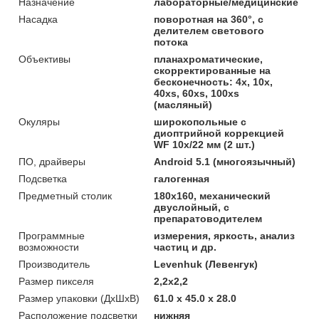
Назначение
лабораторные/медицинские
Насадка
поворотная на 360°, с
делителем светового
потока
Объективы
планахроматические,
скорректированные на
бесконечность: 4x, 10x,
40xs, 60xs, 100xs
(масляный)
Окуляры
широкопольные с
диоптрийной коррекцией
WF 10х/22 мм (2 шт.)
ПО, драйверы
Android 5.1 (многоязычный)
Подсветка
галогенная
Предметный столик
180х160, механический
двуслойный, с
препаратоводителем
Программные
измерения, яркость, анализ
возможности
частиц и др.
Производитель
Levenhuk (Левенгук)
Размер пикселя
2,2x2,2
Размер упаковки (ДхШхВ)
61.0 x 45.0 x 28.0
Расположение подсветки
нижняя