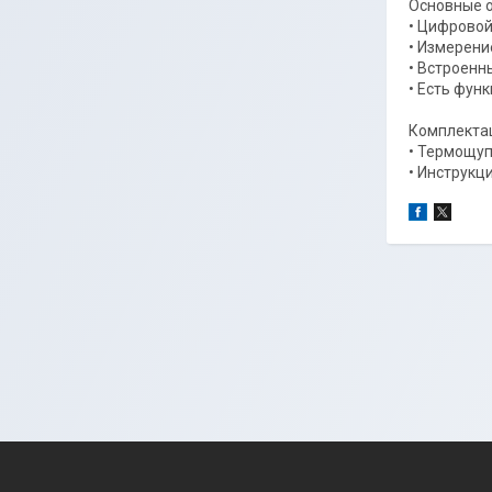
Основные о
• Цифровой
• Измерени
• Встроенн
• Есть фун
Комплекта
• Термощу
• Инструкц