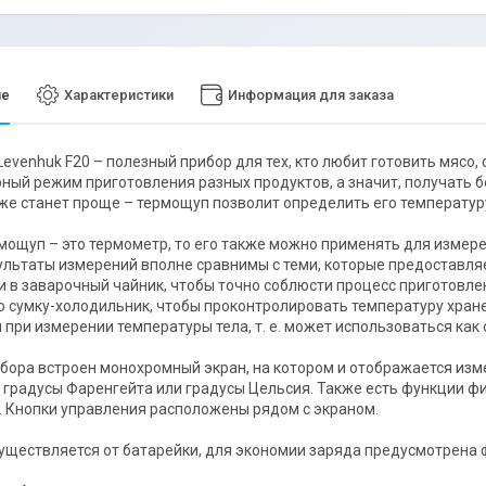
ие
Характеристики
Информация для заказа
evenhuk F20 – полезный прибор для тех, кто любит готовить мясо,
ный режим приготовления разных продуктов, а значит, получать б
же станет проще – термощуп позволит определить его температур
рмощуп – это термометр, то его также можно применять для измер
ультаты измерений вполне сравнимы с теми, которые предоставл
и в заварочный чайник, чтобы точно соблюсти процесс приготовлен
 сумку-холодильник, чтобы проконтролировать температуру хране
 при измерении температуры тела, т. е. может использоваться ка
ибора встроен монохромный экран, на котором и отображается и
 градусы Фаренгейта или градусы Цельсия. Также есть функции 
 Кнопки управления расположены рядом с экраном.
уществляется от батарейки, для экономии заряда предусмотрена