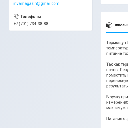
invamagazin@gmail.com
+7 (701) 734-38-88
Описан
Термощуп L
температур
питание то
Так как те
почвы. Рез
поместить 
переносную
результаты
В ручку пр
измерения:
максимума.
Питание ос