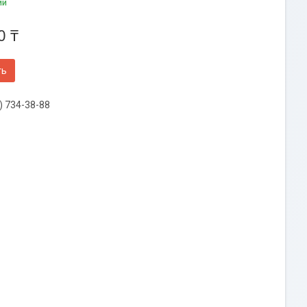
ии
0 ₸
ть
) 734-38-88