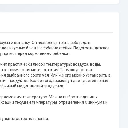
 соусы и выпечку. Он позволяет точно соблюдать
олее вкусные блюда, особенно стейки. Подогреть детское
у прямо перед кормлением ребенка.
ения практически любой температуры: воздуха, воды,
яет классическая метеостанция. Термощуп можно
ия выбранного сорта чая. Или же его можно установить в
ния продуктов. Более того, термощуп дает достоверные
к обычный медицинский градусник.
змеряемая им температура. Можно выбрать единицы
фиксации текущей температуры, определения минимума и
 функция автоотключения.