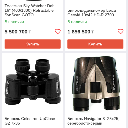
Телескоп Sky-Watcher Dob
16" (400/1800) Retractable
Бинокль-дальномер Leica
SynScan GOTO
Geovid 10x42 HD-R 2700
В наличии
В наличии
5 500 700
1 856 500
₸
₸
Купить
Купить
Бинокль Celestron UpClosе
Бинокль Navigator 8–25х25,
G2 7x35
серебристо-серый