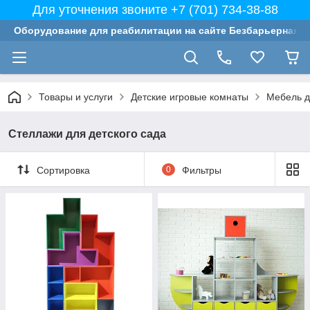
Для уточнения звоните +7 (701) 734-38-88
Оборудование для реабилитации на сайте Безбарьерная с
Товары и услуги
Детские игровые комнаты
Мебель д
Cтеллажи для детского сада
Сортировка
0
Фильтры