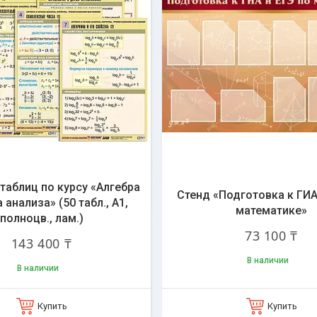
таблиц по курсу «Алгебра
Стенд «Подготовка к ГИА
 анализа» (50 табл., А1,
математике»
полноцв., лам.)
73 100 ₸
143 400 ₸
В наличии
В наличии
Купить
Купить