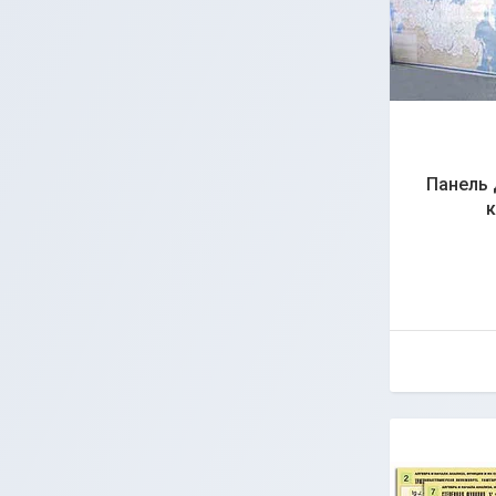
Панель 
к