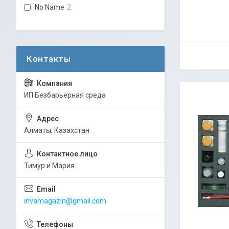
No Name
2
ИП Безбарьерная среда
Алматы, Казахстан
Тимур и Мария
invamagazin@gmail.com