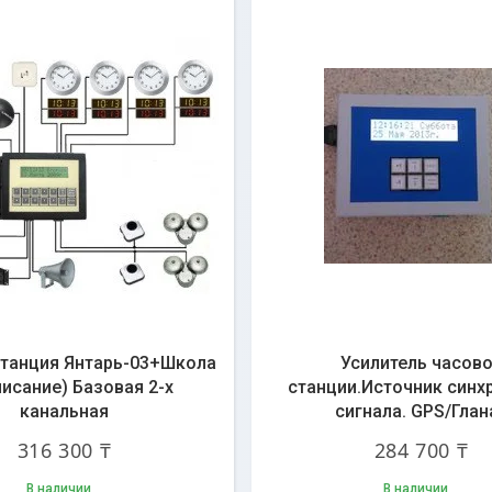
станция Янтарь-03+Школа
Усилитель часов
писание) Базовая 2-х
станции.Источник синх
канальная
сигнала. GPS/Глан
316 300 ₸
284 700 ₸
В наличии
В наличии