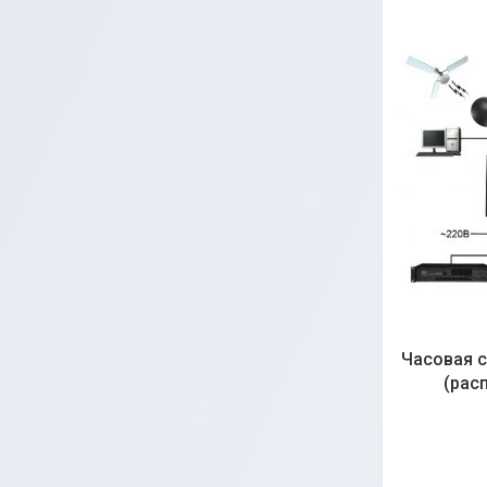
Часовая 
(рас