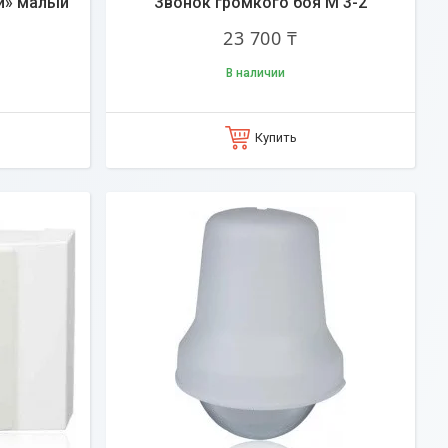
й» малый
Звонок громкого боя М 3-2
23 700 ₸
В наличии
Купить